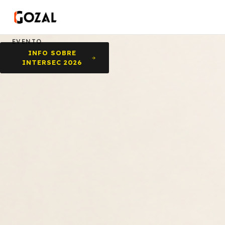
Rural Predio Ferial, Buenos Aires
· 13 a 20 h.
PRESENTE
EN EL
EVENTO
INFO SOBRE
INTERSEC 2026